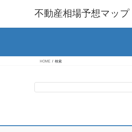
コ
ナ
ン
ビ
不動産相場予想マップ
テ
ゲ
ン
ー
ツ
シ
へ
ョ
ス
ン
キ
に
ッ
移
HOME
検索
プ
動